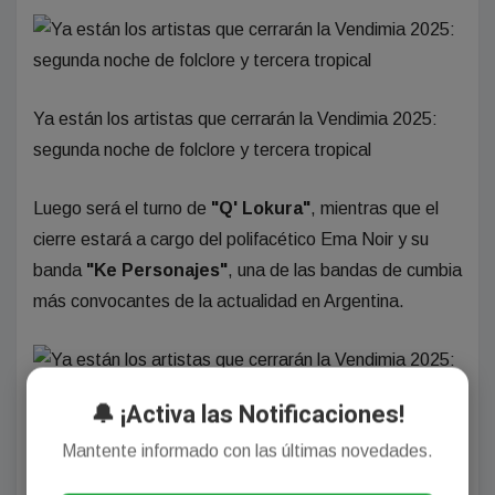
Ya están los artistas que cerrarán la Vendimia 2025:
segunda noche de folclore y tercera tropical
Luego será el turno de
"Q' Lokura"
, mientras que el
cierre estará a cargo del polifacético Ema Noir y su
banda
"Ke Personajes"
, una de las bandas de cumbia
más convocantes de la actualidad en Argentina.
🔔 ¡Activa las Notificaciones!
Ya están los artistas que cerrarán la Vendimia 2025:
Mantente informado con las últimas novedades.
segunda noche de folclore y tercera tropical