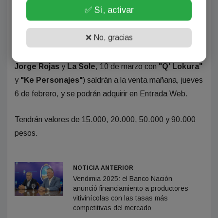
✅ Sí, activar
Venta y precios de entradas
❌ No, gracias
Las entradas para las dos noches que coronarán la
Fiesta Nacional de la
Vendimia
2025 (9 de marzo con
Jorge Rojas
y
La Sole
, 10 de marzo con
"Q' Lokura"
y
"Ke Personajes"
) saldrán a la venta mañana, jueves
6 de febrero, y se podrán adquirir en Entrada Web.
Tendrán valores de 15.000, 20.000, 50.000 y 90.000
pesos.
NOTICIA ANTERIOR
Vendimia 2025: el Banco Nación
anunció financiamiento a productores
vitivinícolas con las tasas más
competitivas del mercado